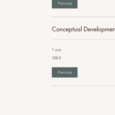
Prenota
Conceptual Developmen
1 ora
100
100 €
euro
Prenota