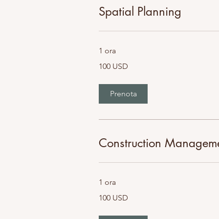
Spatial Planning
1 ora
100
100 USD
dollari
statunitensi
Prenota
Construction Managem
1 ora
100
100 USD
dollari
statunitensi