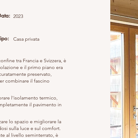
Data:
2023
ipo:
Casa privata
 confine tra Francia e Svizzera, è
solazione e il primo piano era
accuratamente preservato,
er combinare il fascino
orare l'isolamento termico,
completamente il pavimento in
zare lo spazio e migliorare la
osi sulla luce e sul comfort.
 al livello seminterrato, è